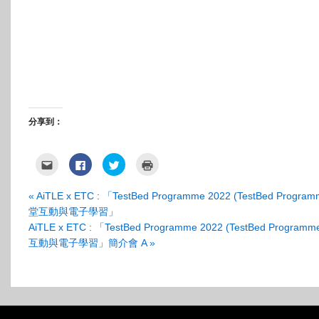
分享到：
點
按
分
點
這
一
享
這
裡
下
到
裡
寄
以
Twitter(在
列
«
AiTLE x ETC : 「TestBed Programme 2022 (TestBed Progr
給
分
新
印
朋
享
視
(在
堂互動與電子學習」
友
至
窗
新
(在
Facebook(在
中
視
AiTLE x ETC : 「TestBed Programme 2022 (TestBed Progra
新
新
開
窗
視
視
啟)
中
互動與電子學習」簡介會 A
»
窗
窗
開
中
中
啟)
開
開
啟)
啟)