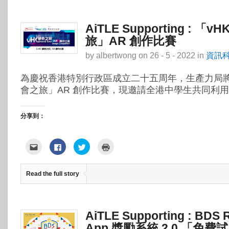
(在
Facebook(在
中
視
新
新
開
窗
視
視
啟)
中
窗
窗
開
中
中
啟)
AiTLE Supporting : 「v
開
開
啟)
啟)
旅」AR 創作比賽
by
albertwong
on
26 - 5 - 2022
in
資訊
為慶祝香港特別行政區成立二十五周年，生產力局將舉
會之旅」AR 創作比賽，現邀請全港中學生共同利用 
分享到：
點
按
分
點
這
一
享
這
裡
下
到
裡
寄
以
Twitter(在
列
給
分
新
印
Read the full story
朋
享
視
(在
友
至
窗
新
(在
Facebook(在
中
視
新
新
開
窗
視
視
啟)
中
窗
窗
開
中
中
啟)
AiTLE Supporting : BDS 
開
開
啟)
啟)
App 獎勵系統 2.0 「免