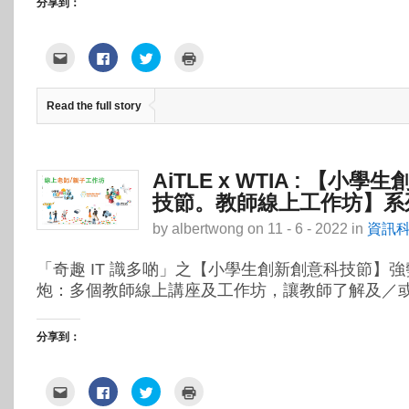
分享到：
點
按
分
點
這
一
享
這
裡
下
到
裡
寄
以
Twitter(在
列
給
分
新
印
Read the full story
朋
享
視
(在
友
至
窗
新
(在
Facebook(在
中
視
新
新
開
窗
視
視
啟)
中
窗
窗
開
中
中
啟)
AiTLE x WTIA : 【小
開
開
啟)
啟)
技節。教師線上工作坊】系
by
albertwong
on
11 - 6 - 2022
in
資訊
「奇趣 IT 識多啲」之【小學生創新創意科技節】強
炮：多個教師線上講座及工作坊，讓教師了解及／或 
分享到：
點
按
分
點
這
一
享
這