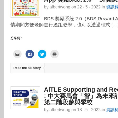
by
albertwong
on
22 - 5 - 2022
in
資訊
BDS 獎勵系統 2.0（BDS Reward 
情期間方便老師進行遙距教學，也可以透過程式 […
分享到：
點
按
分
點
這
一
享
這
裡
下
到
裡
寄
以
Twitter(在
列
給
分
新
印
Read the full story
朋
享
視
(在
友
至
窗
新
(在
Facebook(在
中
視
新
新
開
窗
視
視
啟)
中
窗
窗
開
中
中
啟)
AiTLE Supporting and 
開
開
啟)
啟)
: 中大賽馬會「智」為未來計
第二階段參與學校
by
albertwong
on
18 - 5 - 2022
in
資訊