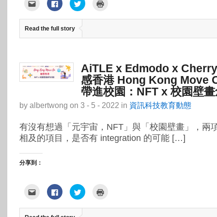
點
按
分
點
這
一
享
這
裡
下
到
裡
寄
以
Twitter(在
列
給
分
新
印
Read the full story
朋
享
視
(在
友
至
窗
新
(在
Facebook(在
中
視
新
新
開
窗
視
視
啟)
中
窗
窗
開
中
中
啟)
AiTLE x Edmodo x Cherry
開
開
啟)
啟)
感香港 Hong Kong Mov
帶進校園：NFT x 校園壁
by
albertwong
on
3 - 5 - 2022
in
資訊科技教育動態
有沒有想過「元宇宙，NFT」與「校園壁畫」，兩
相及的項目，是否有 integration 的可能 […]
分享到：
點
按
分
點
這
一
享
這
裡
下
到
裡
寄
以
Twitter(在
列
給
分
新
印