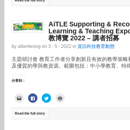
Read the full story
朋
享
視
(在
友
至
窗
新
(在
Facebook(在
中
視
新
新
開
窗
視
視
啟)
中
窗
窗
開
中
中
啟)
AiTLE Supporting & Rec
開
開
啟)
啟)
Learning & Teaching Ex
教博覽 2022 – 講者招募
by
albertwong
on
3 - 5 - 2022
in
資訊科技教育動態
主題研討會 教育工作者分享創新且有效的教學策略
及優質的學與教資源。範圍包括：中小學教育、特殊教
分享到：
點
按
分
點
這
一
享
這
裡
下
到
裡
寄
以
Twitter(在
列
給
分
新
印
Read the full story
朋
享
視
(在
友
至
窗
新
(在
Facebook(在
中
視
新
新
開
窗
視
視
啟)
中