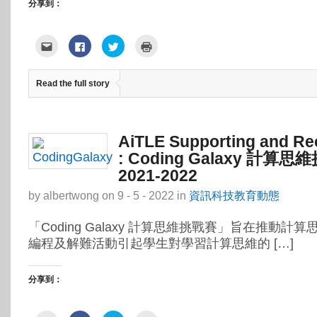
分享到：
點
按
分
點
這
一
享
這
裡
下
到
裡
寄
以
Twitter(在
列
給
分
新
印
Read the full story
朋
享
視
(在
友
至
窗
新
(在
Facebook(在
中
視
新
新
開
窗
視
視
啟)
中
窗
窗
開
中
中
啟)
AiTLE Supporting and 
開
開
啟)
啟)
: Coding Galaxy 計算
2021-2022
by
albertwong
on
9 - 5 - 2022
in
資訊科技教育動態
「Coding Galaxy 計算思維挑戰賽」旨在推動計
編程及解難活動引起學生對學習計算思維的 […]
分享到：