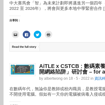
中大賽馬會「智」為未來計劃即將邁進另一個四年
2022 至 2026年），將會與更多本地中學緊密合作 [
分享到：
點
按
分
點
這
一
享
這
裡
下
到
裡
寄
以
Twitter(在
列
給
分
新
印
Read the full story
朋
享
視
(在
友
至
窗
新
(在
Facebook(在
中
視
新
新
開
窗
視
視
啟)
中
窗
窗
開
中
中
啟)
AiTLE x CSTCB : 數碼
開
開
啟)
啟)
開網絡陷阱」研討會 – for all
by
albertwong
on
18 - 5 - 2022
in
資訊
在數碼年代，無論你是教師或校內職員，是教授電
不開使用電腦。假如有一天你的電腦被病毒入侵或檔案