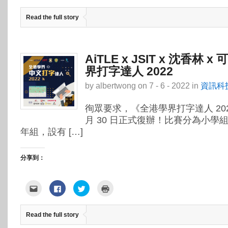
裡
下
到
裡
寄
以
Twitter(在
列
給
分
新
印
Read the full story
朋
享
視
(在
友
至
窗
新
(在
Facebook(在
中
視
新
新
開
窗
視
視
啟)
中
窗
窗
開
中
中
啟)
AiTLE x JSIT x 沈香林 
開
開
啟)
啟)
界打字達人 2022
by
albertwong
on
7 - 6 - 2022
in
資訊科
徇眾要求，《全港學界打字達人 202
月 30 日正式復辦！比賽分為小學
年組，設有 […]
分享到：
點
按
分
點
這
一
享
這
裡
下
到
裡
寄
以
Twitter(在
列
給
分
新
印
Read the full story
朋
享
視
(在
友
至
窗
新