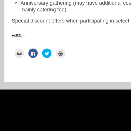
Anniversary gathering (may have additional cost
mainly catering fee)
Special discount offers when participating in select
分享到：
點
按
分
點
這
一
享
這
裡
下
到
裡
寄
以
Twitter(在
列
給
分
新
印
朋
享
視
(在
友
至
窗
新
(在
Facebook(在
中
視
新
新
開
窗
視
視
啟)
中
窗
窗
開
中
中
啟)
開
開
啟)
啟)