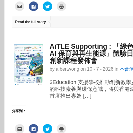
點
按
分
點
這
一
享
這
裡
下
到
裡
寄
以
Twitter(在
列
給
分
新
印
Read the full story
朋
享
視
(在
友
至
窗
新
(在
Facebook(在
中
視
新
新
開
窗
視
視
啟)
中
窗
窗
開
中
中
啟)
AiTLE Supporting : 
開
開
啟)
啟)
AI 保育與再生能源」體驗日暨
創新課程發佈會
by
albertwong
on
10 - 7 - 2026
in
本會
3Education 支援學校推動創新
的科技素養與環保意識，將與香港
首度推出專為 […]
分享到：
點
按
分
點
這
一
享
這