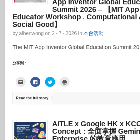
App Inventor Global Educ
Summit 2026 – 【MIT App 
Educator Workshop . Computational A
Social Good】
by
albertwong
on
2 - 7 - 2026
in
本會活動
The MIT App Inventor Global Education Summit 20
分享到：
點
按
分
點
這
一
享
這
裡
下
到
裡
寄
以
Twitter(在
列
給
分
新
印
Read the full story
朋
享
視
(在
友
至
窗
新
(在
Facebook(在
中
視
新
新
開
窗
視
視
啟)
中
窗
窗
開
中
中
啟)
AiTLE x Google HK x KCC
開
開
啟)
啟)
Concept : 全面掌握 Gemin
Enterprise 的教育應用