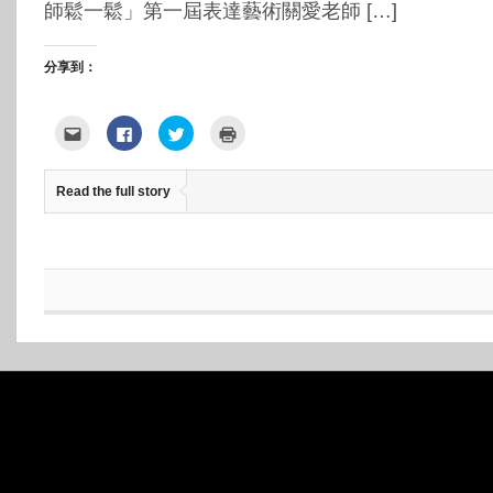
師鬆一鬆」第一屆表達藝術關愛老師 […]
分享到：
點
按
分
點
這
一
享
這
裡
下
到
裡
寄
以
Twitter(在
列
給
分
新
印
Read the full story
朋
享
視
(在
友
至
窗
新
(在
Facebook(在
中
視
新
新
開
窗
視
視
啟)
中
窗
窗
開
中
中
啟)
開
開
啟)
啟)