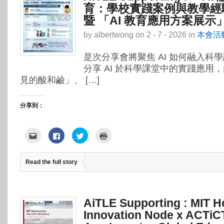
啟)
啟)
育：學校實踐案例與教學經
暨 「AI 教育應用方案展示
by
albertwong
on
2 - 7 - 2026
in
本會活
是次分享會將聚焦 AI 如何融入科
分享 AI 於科學課堂中的實踐應用
見的酸和鹼」、 […]
分享到：
點
按
分
點
這
一
享
這
裡
下
到
裡
寄
以
Twitter(在
列
給
分
新
印
Read the full story
朋
享
視
(在
友
至
窗
新
(在
Facebook(在
中
視
新
新
開
窗
視
視
啟)
中
窗
窗
開
中
中
啟)
AiTLE Supporting : MIT 
開
開
啟)
啟)
Innovation Node x ACTiC