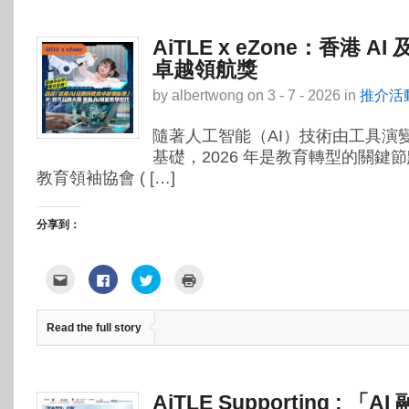
新
新
開
窗
視
視
啟)
中
窗
窗
開
中
中
啟)
AiTLE x eZone：香港 A
開
開
啟)
啟)
卓越領航獎
by
albertwong
on
3 - 7 - 2026
in
推介活
隨著人工智能（AI）技術由工具演
基礎，2026 年是教育轉型的關鍵
教育領袖協會 ( […]
分享到：
點
按
分
點
這
一
享
這
裡
下
到
裡
寄
以
Twitter(在
列
給
分
新
印
Read the full story
朋
享
視
(在
友
至
窗
新
(在
Facebook(在
中
視
新
新
開
窗
視
視
啟)
中
窗
窗
開
中
中
啟)
AiTLE Supporting : 「
開
開