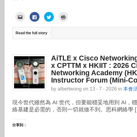
點
按
分
點
這
一
享
這
裡
下
到
裡
寄
以
Twitter(在
列
給
分
新
印
Read the full story
朋
享
視
(在
友
至
窗
新
(在
Facebook(在
中
視
新
新
開
窗
視
視
啟)
中
窗
窗
開
中
中
啟)
AiTLE x Cisco Networki
開
開
啟)
啟)
x CPTTM x HKIIT : 2026 C
Networking Academy (HK
Instructor Forum (Mini-C
by
albertwong
on
13 - 7 - 2026
in
本會
現今世代雖然為 AI 世代，但要能穩妥地用到 AI，
絡基建是必需的，否則一切就做不到。思科網絡學 [
分享到：