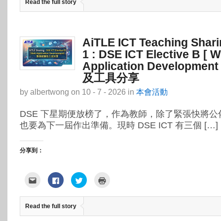
Read the full story
朋
享
視
(在
友
至
窗
新
(在
Facebook(在
中
視
新
新
開
窗
視
視
啟)
中
窗
窗
開
中
中
啟)
AiTLE ICT Teaching Shari
開
開
啟)
啟)
1 : DSE ICT Elective B [ 
Application Developme
及工具分享
by
albertwong
on
10 - 7 - 2026
in
本會活動
DSE 下星期便放榜了，作為教師，除了緊張快將公
也要為下一屆作出準備。現時 DSE ICT 有三個 […]
分享到：
點
按
分
點
這
一
享
這
裡
下
到
裡
寄
以
Twitter(在
列
給
分
新
印
Read the full story
朋
享
視
(在
友
至
窗
新
(在
Facebook(在
中
視