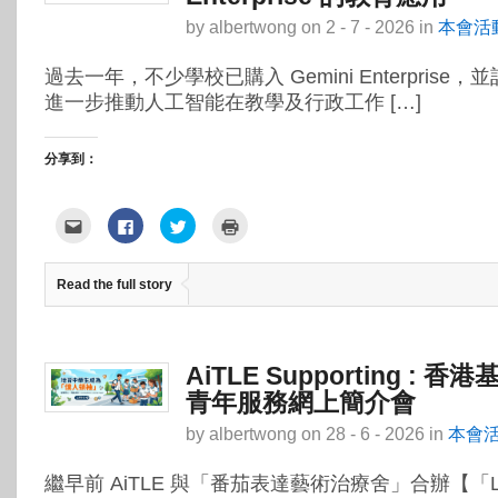
by
albertwong
on
2 - 7 - 2026
in
本會活
過去一年，不少學校已購入 Gemini Enterprise
進一步推動人工智能在教學及行政工作 […]
分享到：
點
按
分
點
這
一
享
這
裡
下
到
裡
寄
以
Twitter(在
列
給
分
新
印
Read the full story
朋
享
視
(在
友
至
窗
新
(在
Facebook(在
中
視
新
新
開
窗
視
視
啟)
中
窗
窗
開
中
中
啟)
AiTLE Supporting : 
開
開
啟)
啟)
青年服務網上簡介會
by
albertwong
on
28 - 6 - 2026
in
本會
繼早前 AiTLE 與「番茄表達藝術治療舍」合辦【「Let’s