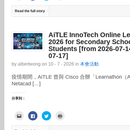
裡
下
到
裡
寄
以
Twitter(在
列
給
分
新
印
Read the full story
朋
享
視
(在
友
至
窗
新
(在
Facebook(在
中
視
新
新
開
窗
視
視
啟)
中
窗
窗
開
中
中
啟)
AiTLE InnoTech Online L
開
開
啟)
啟)
2026 for Secondary Scho
Students [from 2026-07-1
07-17]
by
albertwong
on
10 - 7 - 2026
in
本會活動
疫情期間，AiTLE 曾與 Cisco 合辦「Learnathon（AiT
Netacad […]
分享到：
點
按
分
點
這
一
享
這
裡
下
到
裡
寄
以
Twitter(在
列
給
分
新
印