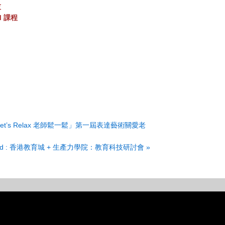
技
 課程
et’s Relax 老師鬆一鬆」第一屆表達藝術關愛老
commend : 香港教育城 + 生產力學院：教育科技研討會
»