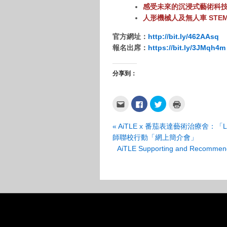
感受未來的沉浸式藝術科
人形機械人及無人車 STEM
官方網址：
http://bit.ly/462AAsq
報名出席：
https://bit.ly/3JMqh4m
分享到：
點
按
分
點
這
一
享
這
裡
下
到
裡
寄
以
Twitter(在
列
«
AiTLE x 番茄表達藝術治療舍：「L
給
分
新
印
朋
享
視
(在
師聯校行動「網上簡介會」
友
至
窗
新
(在
Facebook(在
中
視
AiTLE Supporting and Re
新
新
開
窗
視
視
啟)
中
窗
窗
開
中
中
啟)
開
開
啟)
啟)