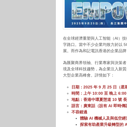
在全球經濟重塑與人工智能（AI）
字路口。當中不少企業均致力於以 5G
展。而作為和記電訊香港的企業品牌，3
為匯聚商界領袖、行業專家與決策者
境及全球科技趨勢，為企業注入新質生產
大型企業高峰會。詳情如下：
日期：2025 年 9 月 25 日（
時間：上午 10:00 至 晚上 6:00
地點：香港中環夏愨道 10 號 長
語言：廣東話（設有 AI 即時傳
不容錯過
體驗 AI 機械人及與低空
探索有助產業升級轉型的 A