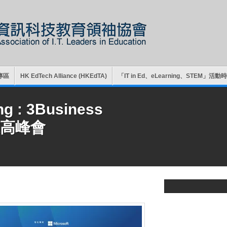
專區
HK EdTech Alliance (HKEdTA)
「IT in Ed、eLearning、STEM」活
ng : 3Business
業高峰會